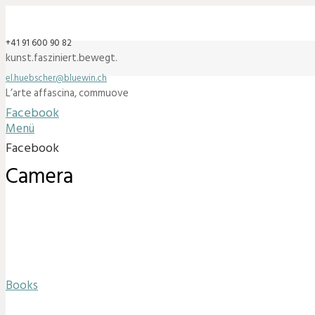
+41 91 600 90 82
kunst.fasziniert.bewegt.
el.huebscher@bluewin.ch
L’arte affascina, commuove
Facebook
Menü
Facebook
Camera
Books